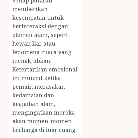
Setiap putaran
memberikan
kesempatan untuk
berinteraksi dengan
elemen alam, seperti
hewan liar atau
fenomena cuaca yang
menakjubkan.
Ketertarikan emosional
ini muncul ketika
pemain merasakan
kedamaian dan
keajaiban alam,
mengingatkan mereka
akan momen-momen
berharga di luar ruang.