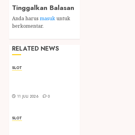
Tinggalkan Balasan
Anda harus
masuk
untuk
berkomentar.
RELATED NEWS
SLOT
Panduan Memilih Slot
Maxwin Berdasarkan
Tema Game
11 JULI 2026
0
SLOT
Mahjong Resmi dengan
Proses Login Mudah