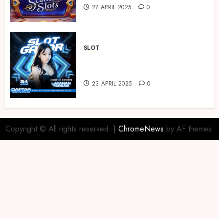
27 APRIL 2025
0
SLOT
Mengapa Slot Bertema Alam
Menarik Banyak Pemain?
23 APRIL 2025
0
Copyright © All rights reserved.
|
ChromeNews
by AF themes.