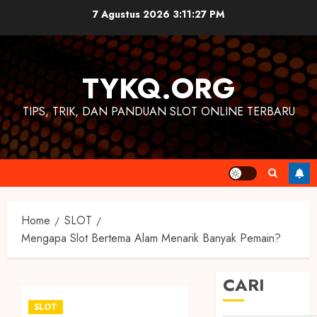
Skip
7 Agustus 2026
3:11:28 PM
to
content
TYKQ.ORG
TIPS, TRIK, DAN PANDUAN SLOT ONLINE TERBARU
Home
SLOT
Mengapa Slot Bertema Alam Menarik Banyak Pemain?
CARI
SLOT