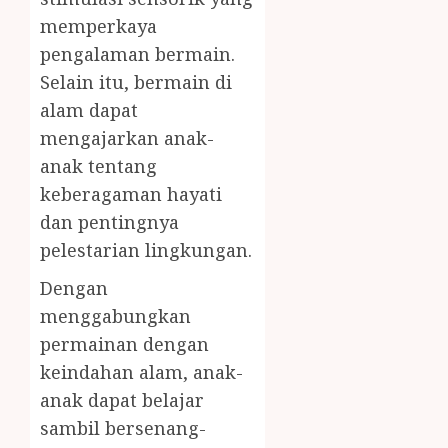
memperkaya
pengalaman bermain.
Selain itu, bermain di
alam dapat
mengajarkan anak-
anak tentang
keberagaman hayati
dan pentingnya
pelestarian lingkungan.
Dengan
menggabungkan
permainan dengan
keindahan alam, anak-
anak dapat belajar
sambil bersenang-