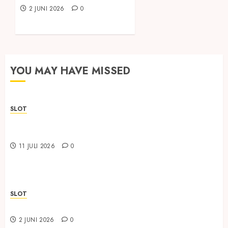
2 JUNI 2026
0
YOU MAY HAVE MISSED
SLOT
Panduan Memilih Slot Maxwin Berdasarkan
Tema Game
11 JULI 2026
0
SLOT
Mahjong Resmi dengan Proses Login Mudah
2 JUNI 2026
0