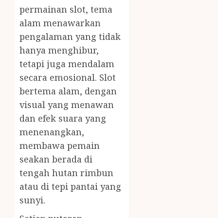
permainan slot, tema
alam menawarkan
pengalaman yang tidak
hanya menghibur,
tetapi juga mendalam
secara emosional. Slot
bertema alam, dengan
visual yang menawan
dan efek suara yang
menenangkan,
membawa pemain
seakan berada di
tengah hutan rimbun
atau di tepi pantai yang
sunyi.