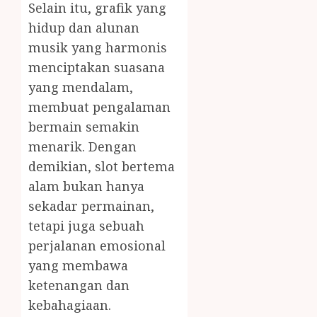
Selain itu, grafik yang
hidup dan alunan
musik yang harmonis
menciptakan suasana
yang mendalam,
membuat pengalaman
bermain semakin
menarik. Dengan
demikian, slot bertema
alam bukan hanya
sekadar permainan,
tetapi juga sebuah
perjalanan emosional
yang membawa
ketenangan dan
kebahagiaan.