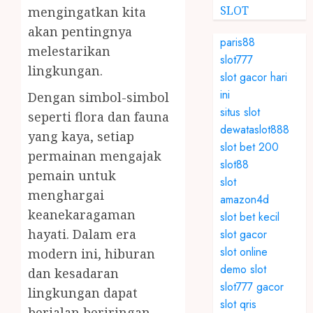
SLOT
mengingatkan kita
akan pentingnya
paris88
melestarikan
slot777
lingkungan.
slot gacor hari
ini
Dengan simbol-simbol
situs slot
seperti flora dan fauna
dewataslot888
yang kaya, setiap
slot bet 200
permainan mengajak
slot88
pemain untuk
slot
menghargai
amazon4d
keanekaragaman
slot bet kecil
hayati. Dalam era
slot gacor
slot online
modern ini, hiburan
demo slot
dan kesadaran
slot777 gacor
lingkungan dapat
slot qris
berjalan beriringan,