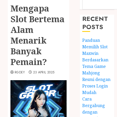
Mengapa
Slot Bertema
RECENT
POSTS
Alam
Menarik
Panduan
Memilih Slot
Banyak
Maxwin
Pemain?
Berdasarkan
Tema Game
RGDEY
23 APRIL 2025
Mahjong
Resmi dengan
Proses Login
Mudah
Cara
Bergabung
dengan