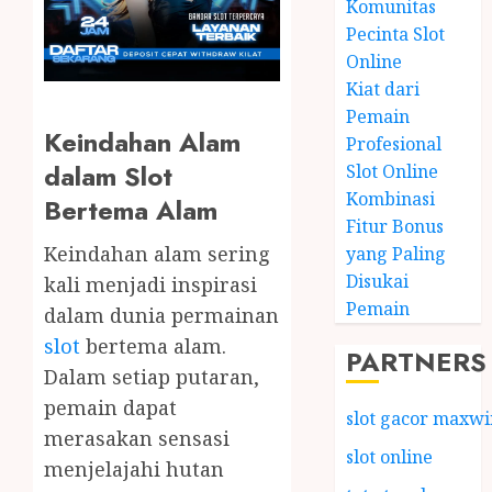
Komunitas
Pecinta Slot
Online
Kiat dari
Pemain
Keindahan Alam
Profesional
dalam Slot
Slot Online
Kombinasi
Bertema Alam
Fitur Bonus
Keindahan alam sering
yang Paling
Disukai
kali menjadi inspirasi
Pemain
dalam dunia permainan
slot
bertema alam.
PARTNERS
Dalam setiap putaran,
pemain dapat
slot gacor maxw
merasakan sensasi
slot online
menjelajahi hutan