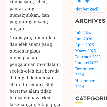
toto togel
rimba yang lebat,
pantai yang
slot bet kecil
menakjubkan, dan
ARCHIVES
pegunungan yang
megah.
Juli 2026
Grafis yang memukau
Juni 2026
dan efek suara yang
April 2025
menenangkan
Maret 2025
Februari 2025
menciptakan
Januari 2025
pengalaman mendalam,
Desember
seolah-olah kita berada
2024
di tengah keindahan
November
alam itu sendiri. Slot
2024
bertema alam tidak
CATEGORI
hanya menawarkan
kesenangan, tetapi juga