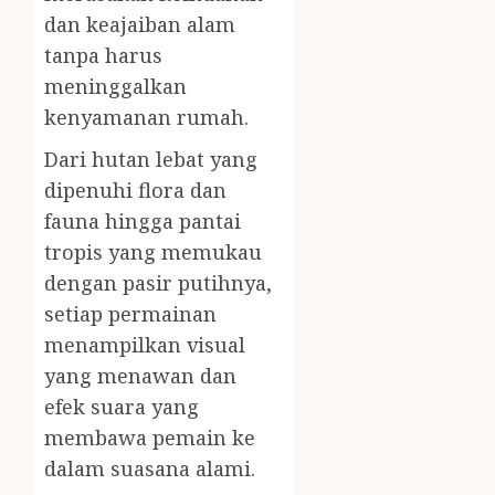
dan keajaiban alam
tanpa harus
meninggalkan
kenyamanan rumah.
Dari hutan lebat yang
dipenuhi flora dan
fauna hingga pantai
tropis yang memukau
dengan pasir putihnya,
setiap permainan
menampilkan visual
yang menawan dan
efek suara yang
membawa pemain ke
dalam suasana alami.