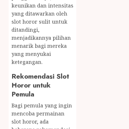
keunikan dan intensitas
yang ditawarkan oleh
slot horor sulit untuk
ditandingi,
menjadikannya pilihan
menarik bagi mereka
yang menyukai
ketegangan.
Rekomendasi Slot
Horor untuk
Pemula
Bagi pemula yang ingin
mencoba permainan
slot horor, ada