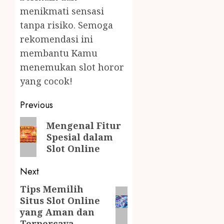
menikmati sensasi
tanpa risiko. Semoga
rekomendasi ini
membantu Kamu
menemukan slot horor
yang cocok!
Post
Previous
navigation
Previous
Mengenal Fitur
Spesial dalam
post:
Slot Online
Next
Tips Memilih
Next
Situs Slot Online
post:
yang Aman dan
Terpercaya