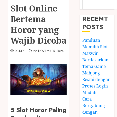
Slot Online
Bertema
RECENT
POSTS
Horor yang
Wajib Dicoba
Panduan
Memilih Slot
RGDEY
22 NOVEMBER 2024
Maxwin
Berdasarkan
Tema Game
Mahjong
Resmi dengan
Proses Login
Mudah
Cara
Bergabung
5 Slot Horor Paling
dengan