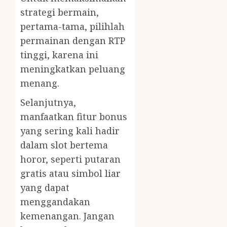
strategi bermain,
pertama-tama, pilihlah
permainan dengan RTP
tinggi, karena ini
meningkatkan peluang
menang.
Selanjutnya,
manfaatkan fitur bonus
yang sering kali hadir
dalam slot bertema
horor, seperti putaran
gratis atau simbol liar
yang dapat
menggandakan
kemenangan. Jangan