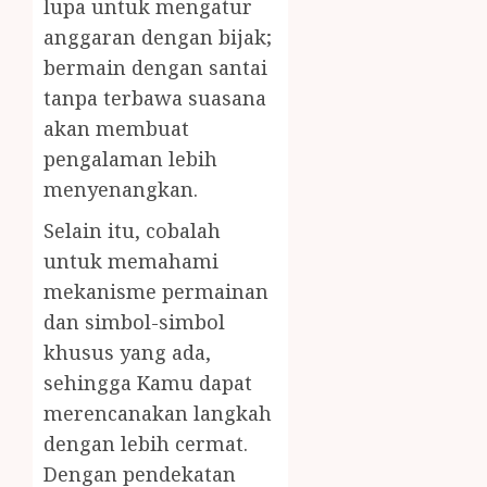
lupa untuk mengatur
anggaran dengan bijak;
bermain dengan santai
tanpa terbawa suasana
akan membuat
pengalaman lebih
menyenangkan.
Selain itu, cobalah
untuk memahami
mekanisme permainan
dan simbol-simbol
khusus yang ada,
sehingga Kamu dapat
merencanakan langkah
dengan lebih cermat.
Dengan pendekatan