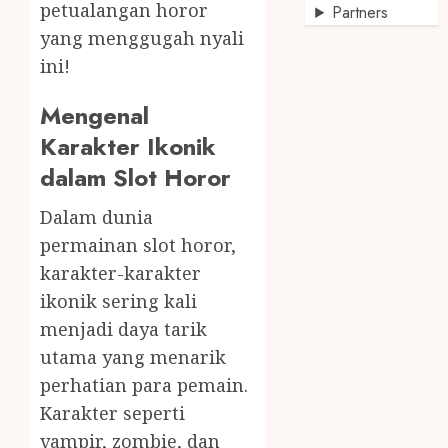
petualangan horor
Partners
yang menggugah nyali
ini!
Mengenal
Karakter Ikonik
dalam Slot Horor
Dalam dunia
permainan slot horor,
karakter-karakter
ikonik sering kali
menjadi daya tarik
utama yang menarik
perhatian para pemain.
Karakter seperti
vampir, zombie, dan