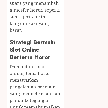
suara yang menambah
atmosfer horor, seperti
suara jeritan atau
langkah kaki yang
berat.
Strategi Bermain
Slot Online
Bertema Horor
Dalam dunia slot
online, tema horor
menawarkan
pengalaman bermain
yang mendebarkan dan
penuh ketegangan.
Untuk memaksimalkan