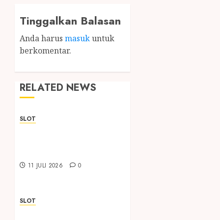
Tinggalkan Balasan
Anda harus
masuk
untuk
berkomentar.
RELATED NEWS
SLOT
Panduan Memilih Slot
Maxwin Berdasarkan
Tema Game
11 JULI 2026
0
SLOT
Mahjong Resmi dengan