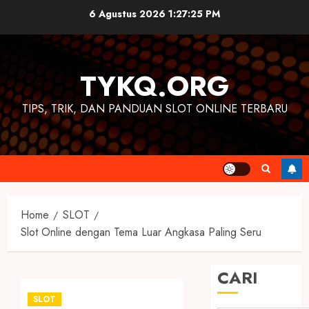
Skip
6 Agustus 2026
1:27:26 PM
to
content
TYKQ.ORG
TIPS, TRIK, DAN PANDUAN SLOT ONLINE TERBARU
Home
SLOT
Slot Online dengan Tema Luar Angkasa Paling Seru
CARI
SLOT