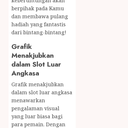
keberuntungan akan
berpihak pada Kamu
dan membawa pulang
hadiah yang fantastis
dari bintang-bintang!
Grafik
Menakjubkan
dalam Slot Luar
Angkasa
Grafik menakjubkan
dalam slot luar angkasa
menawarkan
pengalaman visual
yang luar biasa bagi
para pemain. Dengan