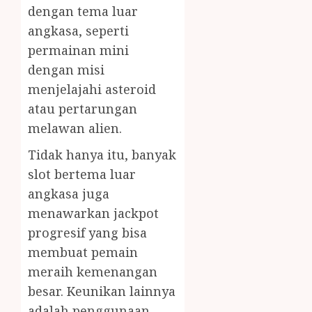
dengan tema luar
angkasa, seperti
permainan mini
dengan misi
menjelajahi asteroid
atau pertarungan
melawan alien.
Tidak hanya itu, banyak
slot bertema luar
angkasa juga
menawarkan jackpot
progresif yang bisa
membuat pemain
meraih kemenangan
besar. Keunikan lainnya
adalah penggunaan