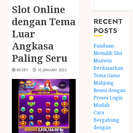
Slot Online
dengan Tema
RECENT
POSTS
Luar
Angkasa
Panduan
Memilih Slot
Paling Seru
Maxwin
Berdasarkan
RGDEY
10 JANUARI 2025
Tema Game
Mahjong
Resmi dengan
Proses Login
Mudah
Cara
Bergabung
dengan