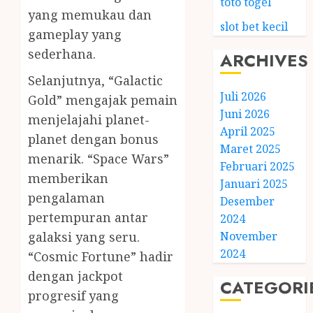
toto togel
yang memukau dan
slot bet kecil
gameplay yang
sederhana.
ARCHIVES
Selanjutnya, “Galactic
Juli 2026
Gold” mengajak pemain
Juni 2026
menjelajahi planet-
April 2025
planet dengan bonus
Maret 2025
menarik. “Space Wars”
Februari 2025
memberikan
Januari 2025
pengalaman
Desember
pertempuran antar
2024
galaksi yang seru.
November
2024
“Cosmic Fortune” hadir
dengan jackpot
CATEGORI
progresif yang