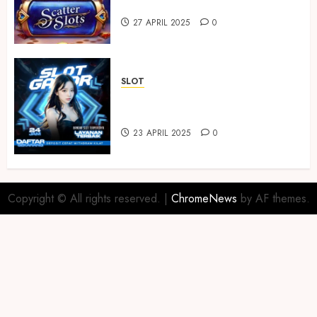
Paling Disukai Pemain
27 APRIL 2025
0
SLOT
Mengapa Slot Bertema Alam
Menarik Banyak Pemain?
23 APRIL 2025
0
Copyright © All rights reserved.
|
ChromeNews
by AF themes.