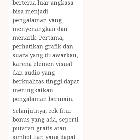
bertema luar angkasa
bisa menjadi
pengalaman yang
menyenangkan dan
menarik. Pertama,
perhatikan grafik dan
suara yang ditawarkan,
karena elemen visual
dan audio yang
berkualitas tinggi dapat
meningkatkan
pengalaman bermain.
Selanjutnya, cek fitur
bonus yang ada, seperti
putaran gratis atau
simbol liar, yang dapat