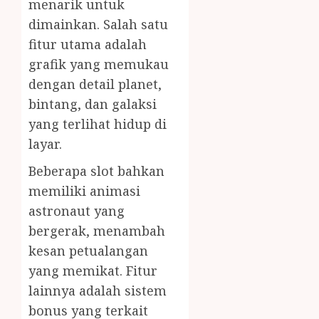
menarik untuk
dimainkan. Salah satu
fitur utama adalah
grafik yang memukau
dengan detail planet,
bintang, dan galaksi
yang terlihat hidup di
layar.
Beberapa slot bahkan
memiliki animasi
astronaut yang
bergerak, menambah
kesan petualangan
yang memikat. Fitur
lainnya adalah sistem
bonus yang terkait