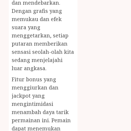
dan mendebarkan.
Dengan grafis yang
memukau dan efek
suara yang
menggetarkan, setiap
putaran memberikan
sensasi seolah-olah kita
sedang menjelajahi
luar angkasa.
Fitur bonus yang
menggiurkan dan
jackpot yang
mengintimidasi
menambah daya tarik
permainan ini. Pemain
dapat menemukan