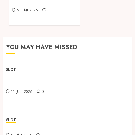
Proses Login Mudah
2 JUNI 2026
0
YOU MAY HAVE MISSED
SLOT
Panduan Memilih Slot Maxwin Berdasarkan
Tema Game
11 JULI 2026
0
SLOT
Mahjong Resmi dengan Proses Login Mudah